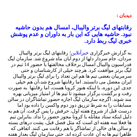
دیدبان :
رقابتهای لیگ برتر والیبال، امسال هم بدون حاشیه
نبود. حاشیه هایی که این بار به داوران و عدم پوشش
خبری لیگ ربط دارد.
به گزارش خبرگزاری
خبرآنلاین
؛ رقابتهای لیگ برتر والیبال
مردان، جام سردار دلها از دوم آبان ماه شروع شد. سازمان لیگ
فدراسیون والیبال امسال برخلاف مخالفتها با حضور 14 تیم در
لیگ برتر موافقت کرد. هرچند خیلی از کارشناسان و حتی
سرمربیان بعضی تیم ها هم این تعداد را برای لیگ برتر والیبال
ایران معضل می دانستند. اما رقابتها شروع شد،آن هم خیلی
جدی. این دوره، با اینکه هنوز کرونا هست، اما رقابتها به صورت
رفت و برگشت برگزار میشود تا تیم ها از امتیاز میزبانی بهره
مند شوند. اگرچه سازمان لیگ اجازه حضور تماشاگران در سالن
مسابقات را به شرط تزریق دوز دوم واکسن را داده بود اما
درست قبل از شروع هفته اول، حرفش را پس گرفت. آن هم به
دلیل اینکه ستاد مقابله با کرونا مجوز حضور را نداد. بنابراین تیم
ها فعلا سه هفته ای است که مثل فصل قبل، پشت درهای بسته
و سالن های خالی از تماشاگر با هم رقابت می کنند. اتفاقی که
ظاهرا تیم ها به آن عادت کرده اند. حتی سازمان لیگ بعداز هفته