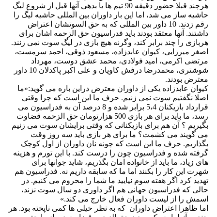
هرچند قبلا حضور دقیقه 90 تیم ها یا بدهی آنها قبل از شروع لیگ
حاشیه ساز می شد، اما این بار داوران بین المللی حاشیه لیگ را
رقم زدند. 10 داور بین المللی که به حق السوتشان اعتراض
داشتند. آنها معتقد بودند باید فدراسیون حق الزحمه اشان برای
هربازی را چند برابر کند، وگرنه هیچ بازی در لیگ سوت نمی زنند.
اصغر میرزایی، کیوان عابدزاده، مسعود ذوقی، احمد سرمست،
مرتضی اکرمی، امید فولادی، محمد عشق دوست، مهرداد
شوشتری، محمدرضا درفش کاویان و علی اکبر پاکدلان 10 داور
معترض بودند.
کیوان عابدزاده یکی از داوران معترض دراین باره می گوید:«ما
اصلا نگفتیم سوت نمی زنیم. حرف ما این است که چرا وقتی
قرارداد بازیکنان 5،4 برابر شده و 8 درصد آن به فدراسیون می
رسد، ما باید برای هر بازی 500 هزارتومان حق الزحمه قضاوت
بگیریم ؟ آن هم برای بازیکنانی که وقتی برایشان سوت می زنیم
می گویند می کشمت؟ ما برای هر بازی باید سه روز وقت
بگذاریم. حرف ما این است که چونه نان داوران از اول کوچک
گرفته شده و فدراسیون چون را درست کند. با این تورم و هزینه
های زیاد، ما باید از خانواده امان بگذریم، شاید جوانها برای
شهرت این کار را بکنند اما ما که سابقه داریم نه. فدراسیون هم
تهدید کرد اگر هفته سوم نیایید ما شما را محروم می کنیم. در
حالی که فدراسیون جهانی هم اگر داوری دو سال سوت نزند،
اسمش را از لیست داوران فعال خارج می کند.»
اما ظاهرا اعتراض داوران که به نظر خیلی ها کمی ناپخته بود. هر