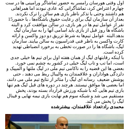
اول وقتی هورسان رامسر به حضور تماشاگر ورامینی ها در ست
چهارم اعتراض کرد، تماشاگرانی که عادی نبودند اما همراهانی
هم داشتند وحتی با تذکر ناظر بازی هم سالن را ترک نکردند.
بعداز آن سازمان لیگ برای رعایت حقوق باشگاه‌ها ، با حضور15
نفر از عوامل تیم ها در هر بازی، در سالن موافقت کرد و البته
باشگاه ها روز قبل از بازی باید اسامی آنها را به سازمان لیگ
بدهد.البته عوامل تیم‌ها به شرط تزریق دو دوز واکسن و ارائه
کارت واکسن به ناظر فنی فدراسیون به سالن بیایند. سازمان
لیگ، باشگاه ها را در صورت تخطی به برخورد انضباطی تهدید
کرده است.
با اینکه رقابتهای لیگ از همان هفته اول برای تیم ها خیلی جدی
است، اما تب و تاب لیگ خیلی در کشور به چشم نمی خورد.
بعضی ها این قضیه را به ناکامی تیم ملی در لیگ ملتها و المپیک و
دلزدگی هواداران و علاقمندان به والیبال ربط می دهند ، حتی
پوشش ضعیف رسانه ای لیگ را متاثر از نتایج تیم ملی می دانند،
اما بعضی ها موافق نیستند. هرچند در دوره های قبل لیگ هم تنها
بازی تیم هایی که با شبکه ورزش قرارداد بسته بودند، پخش
مستقیم می شد و شبکه سوم هم نهایت بازی نیمه نهایی و فینال
لیگ را پخش می کند.
محمدی راد:تعداد علاقمندان، بیشترشده