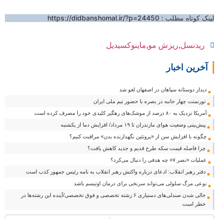
Share
لینک کوتاه مطلب :
https://didbanshomal.ir/?p=24450
ریدنسل
,
ریزش مو
,
ماینوکسیدیل
آخرین اخبار
دیدار دوستانه سپاهان در اصفهان لغو شد
تورنمنت چهار جانبه در بصره با حضور تیم ملی ایران
آمریکا نزدیک به ۸۰ درصد از موشک‌های رهگیر کلیدی خود را مصرف کرده است
پیش‌بینی وضعیت هوای مازندران تا ۱۹ مرداد/ افزایش دما از یکشنبه
چگونه با افزایش سن از «پروتئین نگهدارنده بدن» مراقبت کنیم؟
چرا فاصله قیمت سکه طرح قدیم و جدید کاهش یافت؟
عملیات «نصر ۷» چه هدفی را دنبال می‌کرد؟
دفتر رهبر انقلاب: ادعای درباره واکنش رهبر انقلاب به نامه رئیس جمهور کذب است
نوعی مرگ سلولی می‌تواند سرنخی برای درمان اوتیسم باشد
خالی شدن صندلی‌های دستیاری ۶ رشته تخصصی و فوق تخصصی/آینده این رشته‌ها در
خطر است