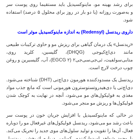
برای رشد بهینه مو، ماینوکسیدیل باید مستقیما روی پوست سر
و به‌صورت روزانه (یا دو بار در روز برای محلول ۵ درصد) استفاده
شود.
داروی ریدنسل (Redensyl) به اندازه ماینوکسیدیل موثر است
«ریدنسل» یک درمان گیاهی برای ریزش مو و حاوی ترکیبات طبیعی
مانند دی‌اچ‌کیوجی (DHQG)، گلیسین، کلرید روی،
متابی‌سولفیت، ئی‌جی‌سی‌جی۲ (EGCG ۲)، آب، گلیسیرین و روغن
چوب درخت لارچ است.
ریدنسل یک مسدودکننده‌ هورمون دی‌اچ‌تی (DHT) شناخته می‌شود.
دی‌اچ‌تی یا دی‌هیدروتستوسترون هورمونی است که مانع جذب مواد
مغذی به فولیکول‌های مو می‌شود، آنچه در نهایت به کوچک شدن
فولیکول‌ها و ریزش مو منجر می‌شود.
در حالی‌ که ماینوکسیدیل با افزایش جریان خون در پوست سر
باعث رشد مو می‌شود، ریدنسل فولیکول‌های غیرفعال مو را دوباره
فعال، آن‌ها را تقویت و تولید سلول‌های موی جدید را تحریک می‌کند.
با وجود شواهد امیدوارکننده، کوپلمن درباره اثربخشی ریدنسل