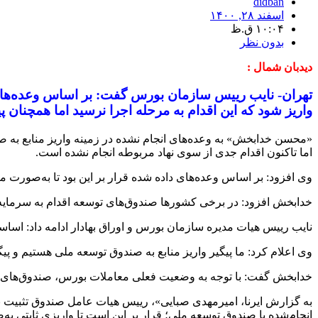
didban
اسفند ۲۸, ۱۴۰۰
۱۰:۰۴ ق.ظ
بدون نظر
دیدبان شمال :
واریز شود که این اقدام به مرحله اجرا نرسید اما همچنان پیگ
«محسن خدابخش» به وعده‌های انجام نشده در زمینه واریز منابع به صن
اما تاکنون اقدام جدی از سوی نهاد مربوطه انجام نشده است.
وی افزود: بر اساس وعده‌های داده شده قرار بر این بود تا به‌صورت ماهانه رقمی حدود ۶۵۰ میلیارد تومان نقدینگی به صندوق تثبیت بازار سرمایه واریز ش
خدابخش افزود: در برخی کشورها صندوق‌های توسعه اقدام به سرمایه‌گذ
نایب رییس هیات مدیره سازمان بورس و اوراق بهادار ادامه داد: اساسن
وی اعلام کرد: ما پیگیر واریز منابع به صندوق توسعه ملی هستیم و پیگی
خدابخش گفت: با توجه به وضعیت فعلی معاملات بورس، صندوق‌های توسعه
به گزارش ایرنا، امیرمهدی صبایی»، رییس هیات عامل صندوق تثبیت باز
انجام‌شده با صندوق توسعه ملی؛ قرار بر این است تا واریزی ثابتی به