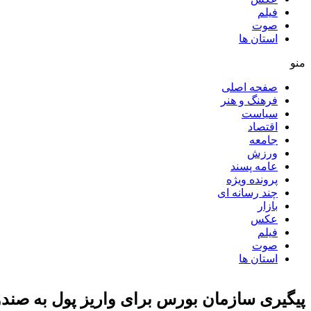
فیلم
صوت
استان ها
منو
صفحه اصلی
فرهنگ و هنر
سیاست
اقتصاد
جامعه
ورزش
عامه پسند
پرونده ویژه
چند رسانه ای
بازار
عکس
فیلم
صوت
استان ها
پیگیری سازمان بورس برای واریز پول به صندو