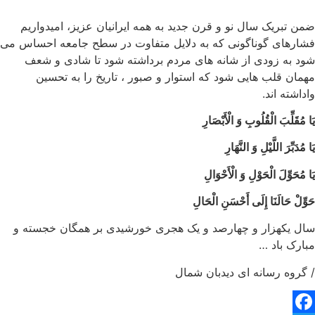
ضمن تبریک سال نو و قرن جدید به همه ایرانیان عزیز، امیدواریم
فشارهای گوناگونی که به دلایل متفاوت در سطح جامعه احساس می
شود به زودی از شانه های مردم برداشته شود تا شادی و شعف
مهمان قلب هایی شود که استوار و صبور ، تاریخ را به تحسین
واداشته اند.
یَا مُقَلِّبَ الْقُلُوبِ وَ الْأَبْصَارِ
یَا مُدَبِّرَ اللَّیْلِ وَ النَّهَارِ
یَا مُحَوِّلَ الْحَوْلِ وَ الْأَحْوَالِ
حَوِّلْ حَالَنَا إِلَی أَحْسَنِ الْحَالِ
سال یکهزار و چهارصد و یک هجری خورشیدی بر همگان خجسته و
مبارک باد …
/ گروه رسانه ای دیدبان شمال