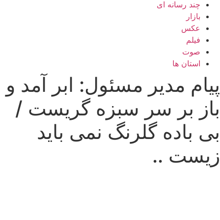
چند رسانه ای
بازار
عکس
فیلم
صوت
استان ها
TEHRAN WEATHER
پیام مدیر مسئول: ابر آمد و
باز بر سر سبزه گریست /
بی باده گلرنگ نمی باید
زیست ..