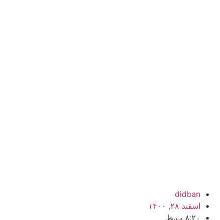
didban
اسفند ۲۸, ۱۴۰۰
۸:۲۰ ب.ظ