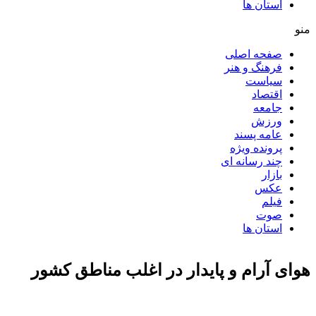
استان ها
منو
صفحه اصلی
فرهنگ و هنر
سیاست
اقتصاد
جامعه
ورزش
عامه پسند
پرونده ویژه
چند رسانه ای
بازار
عکس
فیلم
صوت
استان ها
هوای آرام و پایدار در اغلب مناطق کشور