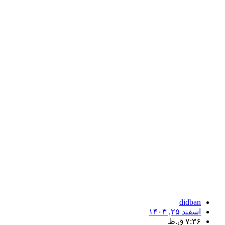
didban
اسفند ۲۵, ۱۴۰۳
۷:۳۶ ق.ظ