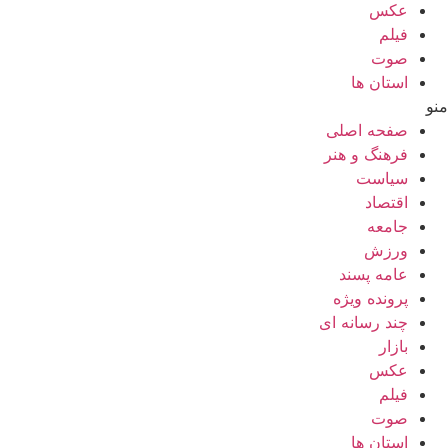
عکس
فیلم
صوت
استان ها
منو
صفحه اصلی
فرهنگ و هنر
سیاست
اقتصاد
جامعه
ورزش
عامه پسند
پرونده ویژه
چند رسانه ای
بازار
عکس
فیلم
صوت
استان ها