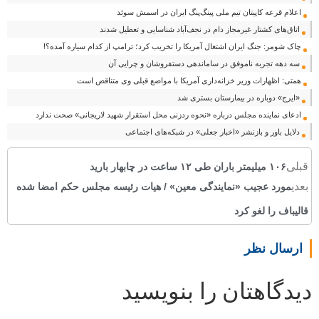
اعلام قرعه کاپیتان تیم ملی پینگ‌پنگ ایران در اسمش سوئد
اتاق‌های کشتار غیرمجاز دام در نجف‌آباد شناسایی و تعطیل شدند
چاک شومر: جنگ ایران اشتغال آمریکا را تخریب کرد؛ ترامپ از کدام سیاره آمده؟!
سه دهه تجربه ناموفق در ساماندهی دستفروشان و چرایی آن
همتی: اظهارات وزیر خزانه‌داری آمریکا با مواضع قبلی وی متناقض است
«ایرج» دوباره در بیمارستان بستری شد
ادعای نماینده مجلس درباره «نحوه ردزنی محل استقرار شهید لاریجانی» صحت ندارد
دلایل باور و بازنشر «اخبار جعلی» در شبکه‌های اجتماعی
قبلی
۱۰۶ میلیمتر باران طی ۱۲ ساعت در چابهار بارید
بعدی
مورد عجیب «نمایندگی معین» / هیات رئیسه مجلس حکم امضا شده
قالیباف را لغو کرد
ارسال نظر
دیدگاهتان را بنویسید