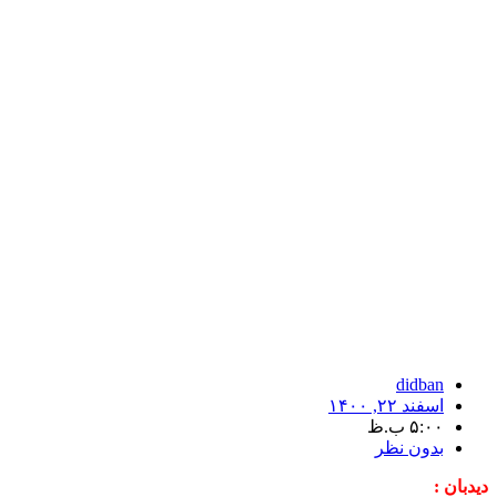
didban
اسفند ۲۲, ۱۴۰۰
۵:۰۰ ب.ظ
بدون نظر
دیدبان :