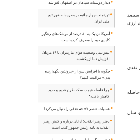
دیدار دوستانه سپاهان در اصفهان لغو شد
ال و یک میلیون و سیصد
تورنمنت چهار جانبه در بصره با حضور تیم
ملی ایران
 ارزی
آمریکا نزدیک به ۸۰ درصد از موشک‌های رهگیر
کلیدی خود را مصرف کرده است
پیش‌بینی وضعیت هوای مازندران تا ۱۹ مرداد/
افزایش دما از یکشنبه
چگونه با افزایش سن از «پروتئین نگهدارنده
بدن» مراقبت کنیم؟
چرا فاصله قیمت سکه طرح قدیم و جدید
مالی درآمد حاصله
کاهش یافت؟
عملیات «نصر ۷» چه هدفی را دنبال می‌کرد؟
و سال
دفتر رهبر انقلاب: ادعای درباره واکنش رهبر
انقلاب به نامه رئیس جمهور کذب است