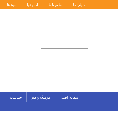
درباره ما
تماس با ما
آب و هوا
پیوند ها
امروز: شنبه ۱۴۰۵-۰۵-۱۷
21:4
Friday 07 August 2026
8-Aug-2026
26-صفر-1448
صفحه اصلی
فرهنگ و هنر
سیاست
ا