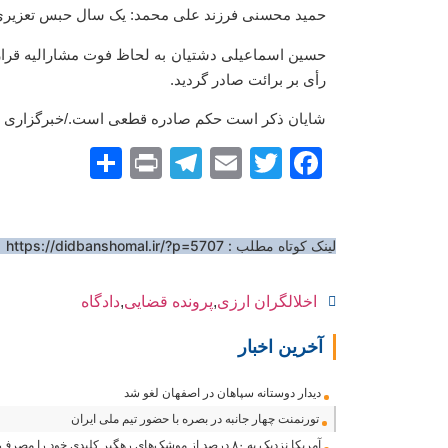
حمید محسنی فرزند علی محمد: یک سال حبس تعزیری
حسین اسماعیلی دشتیان به لحاظ فوت مشارالیه قرار 
رأی بر برائت صادر گردید.
شایان ذکر است حکم صادره قطعی است./خبرگزاری 
Share
Telegram
Print
Email
Facebook
Twitter
لینک کوتاه مطلب :
https://didbanshomal.ir/?p=5707
اخلالگران ارزی
,
پرونده قضایی
,
دادگاه
آخرین اخبار
دیدار دوستانه سپاهان در اصفهان لغو شد
تورنمنت چهار جانبه در بصره با حضور تیم ملی ایران
آمریکا نزدیک به ۸۰ درصد از موشک‌های رهگیر کلیدی خود را مصرف کرده است