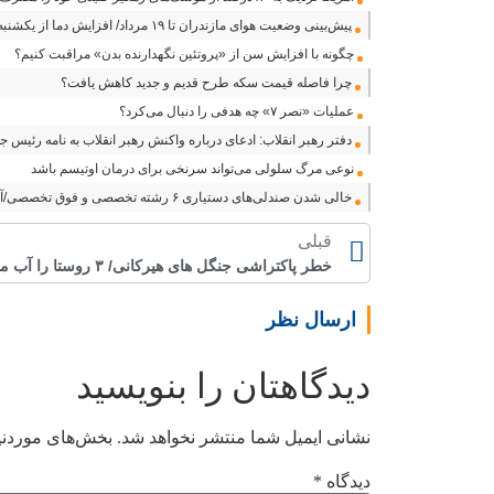
پیش‌بینی وضعیت هوای مازندران تا ۱۹ مرداد/ افزایش دما از یکشنبه
چگونه با افزایش سن از «پروتئین نگهدارنده بدن» مراقبت کنیم؟
چرا فاصله قیمت سکه طرح قدیم و جدید کاهش یافت؟
عملیات «نصر ۷» چه هدفی را دنبال می‌کرد؟
دفتر رهبر انقلاب: ادعای درباره واکنش رهبر انقلاب به نامه رئیس
نوعی مرگ سلولی می‌تواند سرنخی برای درمان اوتیسم باشد
خالی شدن صندلی‌های دستیاری ۶ رشته تخصصی و فوق تخصصی/آینده این رشته‌ها در خطر است
قبلی
خطر پاکتراشی جنگل های هیرکانی/ ۳ روستا را آب می برد
ارسال نظر
دیدگاهتان را بنویسید
نشانی ایمیل شما منتشر نخواهد شد.
بخش‌های موردنیا
دیدگاه
*