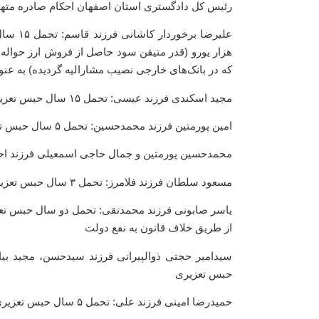
رئیس کل دادگستری استان اصفهان احکام صادره متهمان
هزار یورو (قدر متیقن سود حاصل از فروش ارز حواله‌
که در بانک‌های خارجی نصیب مشارالیه گردیده) به ع
مجید اسکندی فرزند عیسی: تحمل ۱۵ سال حبس تعزیری و پرداخت مبلغ بیش از ۱۷۳ میلیارد ریال جزای نقدی
امین پورمتین فرزند محمدحسین: تحمل ۵ سال حبس تعزیری و ۲۴ میلیارد ریال جزای نقدی
محمدحسین پورمتین و جمال حاجی اسمعیلی فرزند احمد: هر کدام ۳ سال حبس تعزیری و هر کدام پرداخت ۱۴ 
مسعود سلطان فرزند فلامرز: تحمل ۳ سال حبس تعزیری و انفصال دائم از خدمات دولتی
از طریق خلاف قانون به نفع دولت
سیدامیر حجتی ذوالپیرانی فرزند سیدحسن، مجید ب
حبس تعزیری
حمیدرضا امینی فرزند علی: تحمل ۵ سال حبس تعزیری و انفصال دائم از خدمات دولتی