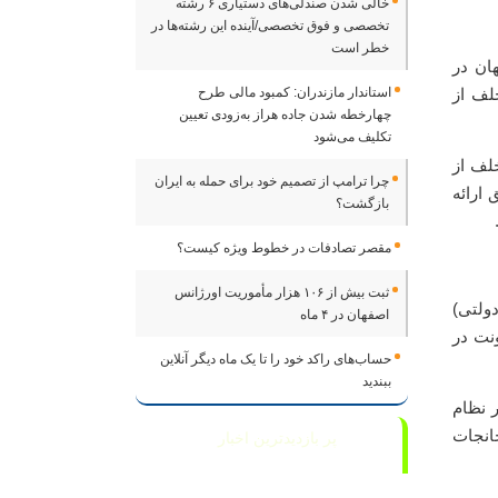
خالی شدن صندلی‌های دستیاری ۶ رشته
تخصصی و فوق تخصصی/آینده این رشته‌ها در
خطر است
ان در
لف از
استاندار مازندران: کمبود مالی طرح
چهارخطه شدن جاده هراز به‌زودی تعیین
تکلیف می‌شود
لف از
چرا ترامپ از تصمیم خود برای حمله به ایران
ارائه
بازگشت؟
مقصر تصادفات در خطوط ویژه کیست؟
ثبت بیش از ۱۰۶ هزار مأموریت اورژانس
ولتی)
اصفهان در ۴ ماه
نت در
حساب‌های راکد خود را تا یک ماه دیگر آنلاین
ببندید
ر نظام
 کارخانجات
پر بازدیدترین اخبار