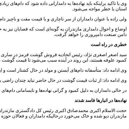
وی با تاکید براینکه باید نهاده‌ها به دامدارانی داده شود که دام‌های 
استان با خطر مواجه می‌شود.
ولی زاده با عنوان دامداران از سر ناچاری و با قیمت مفت و ناچیز دا
اوضاع و احوال دامداری مازندران به گونه‌ای است که قصابان نیز به ح
دامن صنعت دامپروری را خواهد گرفت.
خطری در راه است
سید اصغر اصغری نژاد، رئیس اتحادیه فروش گوشت قرمز در ساری در
کمبود علوفه هستند، این روند در آینده سبب می‌شود تا قیمت گوشت چن
وی ادامه داد: متأسفانه دام‌های آبستن و مولد در حال کشتار است 
وی ادامه داد: از ثبات قیمت گوشت در حال حاضر نباید چندان راضی ب
در حالی دامداران به دلیل کمبود و گرانی نهاده‌ها و نابسامانی دام‌های مولد و آبستن را به تی
نهاده‌ها در انبارها فاسد شدند
حجت الاسلام اکبری محمدصادق اکبری رئیس کل دادگستری مازندران در با
مازندران دپو شده و خاک می‌خورد درحالیکه دامداران و فعالان حوزه دا