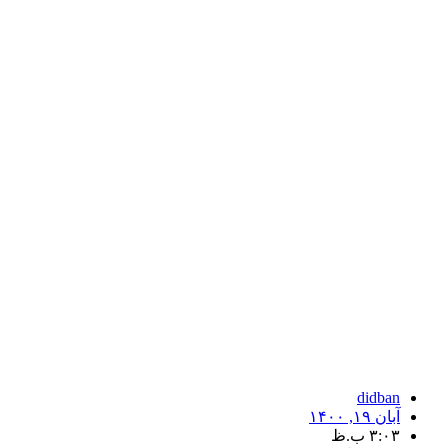
didban
آبان ۱۹, ۱۴۰۰
۳:۰۳ ب.ظ