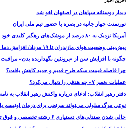
آخرین اخبار
دیدار دوستانه سپاهان در اصفهان لغو شد
تورنمنت چهار جانبه در بصره با حضور تیم ملی ایران
آمریکا نزدیک به ۸۰ درصد از موشک‌های رهگیر کلیدی خود را مصرف کرده است
پیش‌بینی وضعیت هوای مازندران تا ۱۹ مرداد/ افزایش دما از یکشنبه
چگونه با افزایش سن از «پروتئین نگهدارنده بدن» مراقبت 
چرا فاصله قیمت سکه طرح قدیم و جدید کاهش یافت؟
عملیات «نصر ۷» چه هدفی را دنبال می‌کرد؟
دفتر رهبر انقلاب: ادعای درباره واکنش رهبر انقلاب به 
نوعی مرگ سلولی می‌تواند سرنخی برای درمان اوتیسم ب
خالی شدن صندلی‌های دستیاری ۶ رشته تخصصی و فوق تخصصی/آینده این رشته‌ها در خطر است