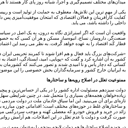
میدان‌های مختلف تصمیم‌گیری و اجرا، شبانه روز پای کار هستند تا ه
یکی از مهم ترین این تلاش‌ها، معطوف به حمایت از تولید است و رییس دو
کفایت کارآفرینان و فعالان اقتصادی که امتحان موفقیت‌آمیزی پس داده‌
داخلی را داشته باشد، می‌ یابد.
واقعیت آن است که اگر استراتژی نگاه به درون، به یک اصل در سیاست‌
صنعت‌گر، داروساز، نساج، انبوه‌ساز مسکن و هر آن کسی که به خصوص
قطار کُند اقتصاد را به عهده خواهد گرفت. به نظر می رسد این اعتماد یکی از اصول غیر قابل انکار دولت ب
«شرکت‌های بزرگ باید فعال و هم افزا شوند تا کمربند تحریمی ایران 
کشور به آن اشاره کرد و گفت که «پویایی، امید، ایستادگی، اعتماد به 
کسانی که دچار یأس و نا امیدی شدند و تصور می‌کنند که کشورمان به‌خ
به ایرانیان خارج کشور و سرمایه‌گذاران بخش خصوصی را این موضوع 
ممنوعیت تعلل در اصلاح رویه‌ها و ساختارها
دولت سیزدهم مسئولیت اداره کشور را در یکی از حساس‌ترین و پیچید
زیاده‌خواهان هجمه‌های بسیاری را متحمل شد. در چنین شرایطی سهل ت
تازه‌ای برای آن می‌بینید. این اما سیاق خادمان ملت در دولت مردمی 
و ساختارهای غلط در حوزه‌های مختلف است؛ اقداماتی چون مبارزه با
زائد در خرید و فروش خودرو که معضلی کهنه و موجب سردرگمی مردم ب
صورت گرفت و دولت با عدم تعلل در این اصلاحات، هم آرامش روانی و
در حوزه اصلاح ساختارها هم دولت لایحه بودجه را به‌عنوان مهم ترین 