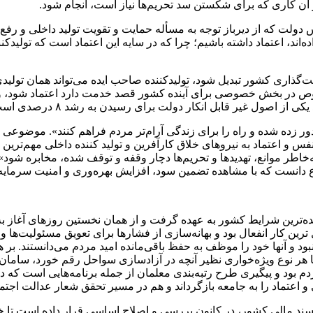
ر آن کاری که برای شکستن سد تحریم‌ها نیاز است، انجام شود.
لت که از دیرباز توجه به مسأله حمایت و تقویت تولید داخلی و رفع موان
اند، اعتماد داشته باشیم؛ چرا که در سایه این اعتماد است که تولیدکن
گذاری کشور تبدیل شود، تولیدکننده صاحب ایده می‌تواند همان تولیدی 
 در بخش خصوصی برای آینده کشور قصد خدمت دارد اعتماد شود، و مورد
رای رسیدن به رشد ۸ درصدی است که در فهرست اهداف لایحه بودجه سال آینده قرار دارد.
دور زده شده و راه را برای زندگی آرام‌تر مردم فراهم کنند». موضوعی
نفس و اعتماد به نیروهای خلاق کارآفرین و تولید کننده داخلی مهم‌ترین
اطر موانع، تهدیدها و تحریم‌ها دچار وقفه و توقف شده، مخابره شود». 
دانست که با مشاهده تضمین سود، افزایش بهره‌وری و امنیت سرمایه‌گ
ه‌ترین شرایط کشور به عهده گرفت و از همان نخستین روزهای آغاز ب
رین کار انفعال بود و بهانه‌سازی از فشارها برای تعویق مسئولیت‌ها 
نبود و آنها خود را موظف به حفظ باقی‌مانده امید مردم می‌دانستند. 
 هر نوع ویژه‌خواری نظیر آنچه در آزادسازی سواحل رقم خورد، سامان
ود و پیگیری طرح رتبه‌بندی معلمان از جمله برنامه‌هایی است که در
 اعتماد را به جامعه بازگرداند و هم در مسیر تحقق شعار عدالت اجت
سند مالی کشور، در کانون بررسی و اصلاح اساسی قرار داده است تا خلاء