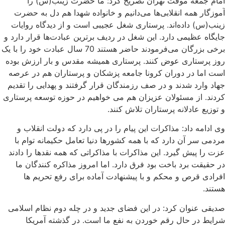
امام جمعه موقت تهران تصریح کرد: ما حضرت زینب(س) را
آموزگار همه انقلابی‌ها می‌دانیم و خانواده شهدا هم دل به حضرت
زینب(س) داده‌اند. پرستاری شغل عجیبی است و از دیدگاه روایات
جایگاه عظیمی دارد. این شغل در ردیف برترین عبادت‌ها قرار دارد و
برخی بزرگان می‌فرمودند حاضر هستند 70 سال عبادت خود را با یک
روز پرستاری عوض کنند. پرستاری همیشه مقدس و بار ارزش بوده
است اما در دوران کرونا جامعه پزشکان و پرستاران هم در عرصه
جهاد وارد شدند و در صف رزمندگان قرار گرفتند و پهدایی را تقدیم
کردند. از مسئولان عزیزان هم می خواهیم در حوزه توسعه پرستاری
و توزیع عادلانه پرستاران تلاش کنند.
وی ادامه داد: مذاکرات این پیام را در پی دارد که دولت انقلاب و
مردمی سر آن دارد که با همه کشورها دنیا تعامل حکیمانه توام با
عزت را پیش گیرد. این مذاکرات با مذاکراتی که همه نقدها را دادند
در حقیقت برد باخت بود فرق دارد. اما امروز مذاکره کنندگان ما
افرادی قرص و محکم و با پیشنهادت آماده برای رفع تحریم ها
هستند.
صدیقی عنوان کرد: در این فضای جدید و در چله دوم نظام اسلامی
شرایط در حال رقم خوردن به نفع ما است. در گذشته آمریکا