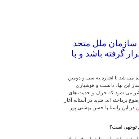
 سازمان ملل متحد
ر گرفته باشد و با
 می شد با اشاره به سی و دومین
ل فصل۷منشور سازمان ملل در سال۹۴ از تصمیمات سرنوشت ساز این نهاد دانست و هوشیاری
نتشر می شود که حرف و حدیث های
پرداخته اند. شاید در آستانه آغاز
ن
در این راستا با حسن بهشتی پور
بل توجهی است؟
انند قانون اساسی کشورهای جهان برای همه اعضای آن لازم الاجرا است. این منشور از ماده ۳۲ تا ۵۹ به فصل هفتم اختصاص دارد. این فصل از