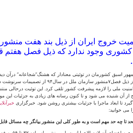
میت خروج ایران از ذیل بند هفت منشور
کشوری وجود ندارد که ذیل فصل هفتم قرا
ر اسبق کشورمان در توئیتی معنادار که هشتگ”شجاعانه” درآن دیده
سالگرد تأسیس شورای عالی امنیت ملی،سیاست خارج کردن ایران از ذی
امنیت ملی را لازمه پیشرفت کشور تلقی کرد. این توئیت درحالی م
ن شنیده می شود و تا کنون رسانه های زیادی به جزئیات این موضوع 
 گیرد تا ابعاد ماجرا با جزئیات بیشتری روشن شود. خبرگزاری
خبرآنلای
 می خوانید:
حد تا چه حد مهم است و به طور کلی این منشور بیانگر چه مسائل قا
منشور سازمان ملل متحد هم