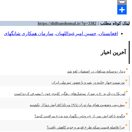
Telegram
Print
Share
لینک کوتاه مطلب :
https://didbanshomal.ir/?p=3382
افغانستان
,
حسین امیرعبداللهیان
,
سازمان همکاری شانگهای
آخرین اخبار
دیدار دوستانه سپاهان در اصفهان لغو شد
تورنمنت چهار جانبه در بصره با حضور تیم ملی ایران
آمریکا نزدیک به ۸۰ درصد از موشک‌های رهگیر کلیدی خود را مصرف کرده است
پیش‌بینی وضعیت هوای مازندران تا ۱۹ مرداد/ افزایش دما از یکشنبه
چگونه با افزایش سن از «پروتئین نگهدارنده بدن» مراقبت کنیم؟
چرا فاصله قیمت سکه طرح قدیم و جدید کاهش یافت؟