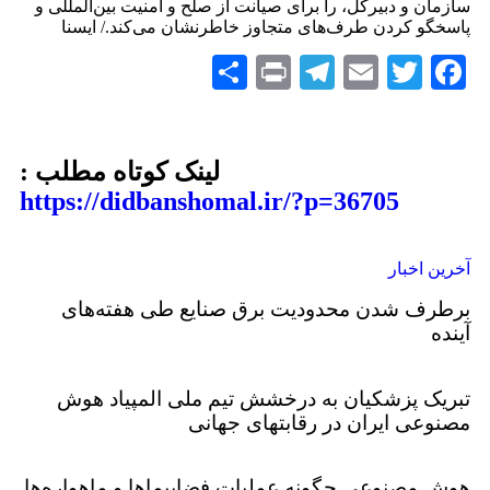
سازمان و دبیرکل، را برای صیانت از صلح و امنیت بین‌المللی و
پاسخگو کردن طرف‌های متجاوز خاطرنشان می‌کند./ ایسنا
Share
Telegram
Print
Email
Twitter
Facebook
لینک کوتاه مطلب :
https://didbanshomal.ir/?p=36705
آخرین اخبار
برطرف شدن محدودیت‌ برق صنایع طی هفته‌های
آینده
تبریک پزشکیان به درخشش تیم ملی المپیاد هوش
مصنوعی ایران در رقابتهای جهانی
هوش مصنوعی چگونه عملیات فضاپیماها و ماهواره‌ها