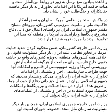
و قاعده بنیادین منع توسل به زور در روابط بین‌الملل است و
هیات حاکمه آمریکا با این اقدامات تجاوزکارانه بار دیگر ماهیت
جنایتکارانه و جنگ‌طلب خود را نشان داد.
در واکنش به تجاوز نظامی آمریکا به ایران و نقض آشکار
حاکمیت ملی و تمامیت سرزمینی کشورمان، نیروهای مسلح
مقتدر جمهوری اسلامی ایران در راستای اعمال حق ذاتی دفاع
مشروع، پایگاه‌ها و دارایی‌های آمریکا در منطقه که مبدا این
تجاوزها بودند را مورد ضربه شدید قرار دادند.
وزارت امور خارجه کشورمان، ضمن محکوم کردن شدید جنایت
آمریکا در تجاوز نظامی علیه ایران، بار دیگر مسئولیت قانونی و
اخلاقی همه کشورهای منطقه، به‌ویژه کشورهای واقع در حاشیه
جنوبی خلیج فارس، برای ممانعت از هرگونه استفاده ارتش
تروریستی آمریکا و رژیم صهیونیستی از قلمرو و امکانات آنها
جهت طراحی، سازماندهی، اجرا و پشتیبانی از اقدامات
تجاوزکارانه علیه ایران را یادآوری می‌کند و هشدار می‌دهد که
جمهوری اسلامی ایران در اعمال حق ذاتی دفاع از خود، از جمله
از طریق هدف قرار دادن مبدا حملات و نیز پایگاه‌ها و امکانات
لجستیک مورد استفاده برای اجرا و پشتیبانی از عملیات‌های
تجاوزکارانه علیه ایران، درنگ نخواهد کرد.
وزارت امور خارجه جمهوری اسلامی ایران، همچنین بار دیگر
مسئولیت سازمان ملل متحد، خصوصا شورای امنیت این