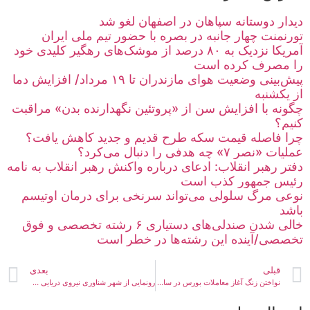
دیدار دوستانه سپاهان در اصفهان لغو شد
تورنمنت چهار جانبه در بصره با حضور تیم ملی ایران
آمریکا نزدیک به ۸۰ درصد از موشک‌های رهگیر کلیدی خود
را مصرف کرده است
پیش‌بینی وضعیت هوای مازندران تا ۱۹ مرداد/ افزایش دما
از یکشنبه
چگونه با افزایش سن از «پروتئین نگهدارنده بدن» مراقبت
کنیم؟
چرا فاصله قیمت سکه طرح قدیم و جدید کاهش یافت؟
عملیات «نصر ۷» چه هدفی را دنبال می‌کرد؟
دفتر رهبر انقلاب: ادعای درباره واکنش رهبر انقلاب به نامه
رئیس جمهور کذب است
نوعی مرگ سلولی می‌تواند سرنخی برای درمان اوتیسم
باشد
خالی شدن صندلی‌های دستیاری ۶ رشته تخصصی و فوق
تخصصی/آینده این رشته‌ها در خطر است
قبلی
بعدی
نواختن زنگ آغاز معاملات بورس در سال جدید
رونمایی از شهر شناوری نیروی دریایی سپاه