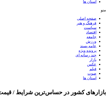
استان ها
منو
صفحه اصلی
فرهنگ و هنر
سیاست
اقتصاد
جامعه
ورزش
عامه پسند
پرونده ویژه
چند رسانه ای
بازار
عکس
فیلم
صوت
استان ها
بازارهای کشور در حساس‌ترین شرایط / قیمت 