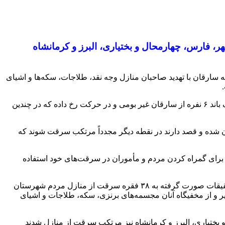
 در استان‌های اصفهان، بوشهر، فارس، چهارمحال و بختیاری، البرز و کرمانشاه
ارقان با تهدید صاحبان منازل وجه نقد، طلاجات، سکه‌ها و اشیای
وی افزود: کارآگاهان پس از بررسی محل‌های وقوع سرقت و انجام یک سری اقدامات هوشمندانه دریافتند که این سرقت‌ها توسط اعضای یک باند ۶ نفره از سارقان غیر بومی و در حرکت رخ داده که در چندین
ان شده و قصد دارند در نقطه دیگر مجدداً مرتکب سرقت شوند که
همان یک زن بوده که سارقان از وی برای گمراه کردن مردم و مأموران در سرقت‌های خود استفاده
میرحیدری به کشف یک قبضه کلت کمری به همراه فشنگ‌های مربوطه از مخفیگاه سرکرده باند مذکور خبر داد و تصریح کرد: سارقان در تحقیقات صورت گرفته به ۳۸ فقره سرقت از منازل مردم شهرستان
افاصله افراد مذکور نیز دستگیر و از مخفیگاه آنان مجسمه‌های برنزی، سکه، طلاجات و اشیای
 بختیاری، البرز و کرمانشاه نیز مرتکب سرقت از منازل شدند