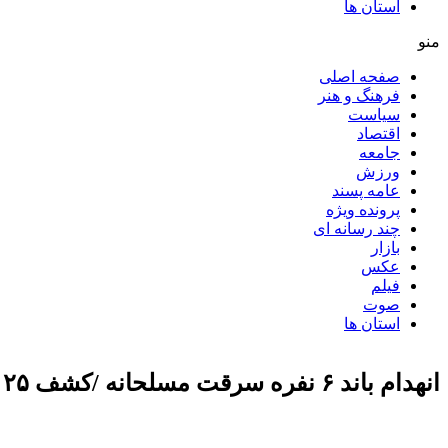
استان ها
منو
صفحه اصلی
فرهنگ و هنر
سیاست
اقتصاد
جامعه
ورزش
عامه پسند
پرونده ویژه
چند رسانه ای
بازار
عکس
فیلم
صوت
استان ها
انهدام باند ۶ نفره سرقت مسلحانه /کشف ۲۵ میلیارد ریال اموال مسروقه