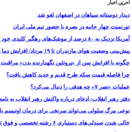
آخرین اخبار
دیدار دوستانه سپاهان در اصفهان لغو شد
تورنمنت چهار جانبه در بصره با حضور تیم ملی ایران
آمریکا نزدیک به ۸۰ درصد از موشک‌های رهگیر کلیدی خود را مصرف کرده است
پیش‌بینی وضعیت هوای مازندران تا ۱۹ مرداد/ افزایش دما از یکشنبه
چگونه با افزایش سن از «پروتئین نگهدارنده بدن» مراقبت 
چرا فاصله قیمت سکه طرح قدیم و جدید کاهش یافت؟
عملیات «نصر ۷» چه هدفی را دنبال می‌کرد؟
دفتر رهبر انقلاب: ادعای درباره واکنش رهبر انقلاب به 
نوعی مرگ سلولی می‌تواند سرنخی برای درمان اوتیسم ب
خالی شدن صندلی‌های دستیاری ۶ رشته تخصصی و فوق تخصصی/آینده این رشته‌ها در خطر است