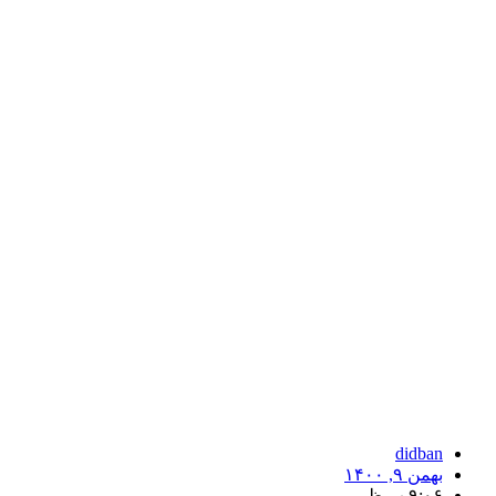
didban
بهمن ۹, ۱۴۰۰
۹:۰۶ ب.ظ