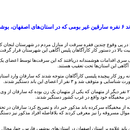
اصفهان- فرمانده انتظامی استان اصفهان گفت: اعضای باند ۶ نفره سارقین غیر بومی که
ر پی وقوع چندین فقره سرقت از منازل مردم در شهرستان لنجان که س
ت بالا در دستور کار کارآگاهان پلیس آگاهی این شهرستان قرار گرفت.
گاهی این استان‌ها تحت تعقیب هستند.
انه روز کار پیچیده پلیسی کارآگاهان متوجه شدند که سارقان وارد است
۳ نفر از اعضای این باند دستگیر شدند.
وی ابراز داشت: در ادامه با اعترافات متهمان دستگیرشده سرکرده و ۲ نفر دیگر از متهمان که یکی از مت
ر مخفیگاه خود واقع در غرب کشور دستگیر شدند.
تفاده از تهدید سلاح اعتراف کرده و در این رابطه ۲ مالخر اموال مسروقه را نیز معرفی کردند که بل
اند علاوه بر استان اصفهان در استان‌های بوشهر، فارس، چهارمحال و