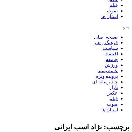
فیلم
صوت
استان ها
منو
صفحه اصلی
فرهنگ و هنر
سیاست
اقتصاد
جامعه
ورزش
عامه پسند
پرونده ویژه
چند رسانه ای
بازار
عکس
فیلم
صوت
استان ها
برچسب: نژاد اسب ایرانی