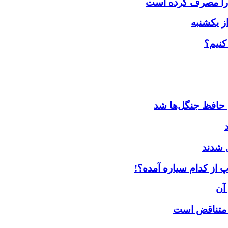
کنیم؟
 حافظ جنگل‌ها شد
ل شدند
 از کدام سیاره آمده؟!
آن
ی متناقض است