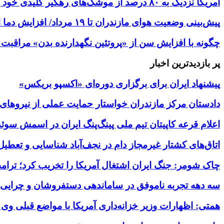
آمریکا نزدیک به ۸۰ درصد از موشک‌های رهگیر کلیدی خود را مصرف کرده است
پیش‌بینی وضعیت هوای مازندران تا ۱۹ مرداد/ افزایش دما از یکشنبه
چگونه با افزایش سن از «پروتئین نگهدارنده بدن» مراقبت 
پر بازدیدترین اخبار
پیشنهاد ایران برای برگزاری دوره‌ای «اکسپو بریکس»
دادستان مرکز مازندران خواستار حمایت عملی از نیروهای
اعلام قرعه کاپیتان تیم ملی پینگ‌پنگ ایران در اسمش سوئد
اتاق‌های کشتار غیرمجاز دام در نجف‌آباد شناسایی و تعطی
چاک شومر: جنگ ایران اشتغال آمریکا را تخریب کرد؛ ترامپ
سه دهه تجربه ناموفق در ساماندهی دستفروشان و چرایی 
همتی: اظهارات وزیر خزانه‌داری آمریکا با مواضع قبلی و