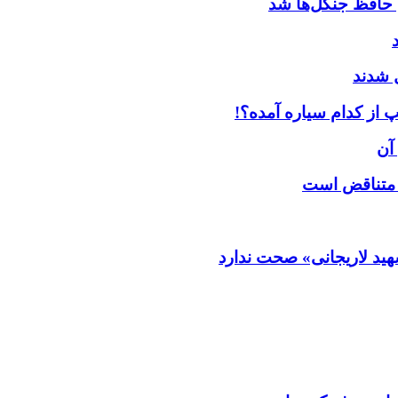
 حافظ جنگل‌ها شد
ل شدند
 از کدام سیاره آمده؟!
آن
ی متناقض است
هید لاریجانی» صحت ندارد