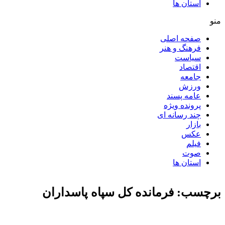
استان ها
منو
صفحه اصلی
فرهنگ و هنر
سیاست
اقتصاد
جامعه
ورزش
عامه پسند
پرونده ویژه
چند رسانه ای
بازار
عکس
فیلم
صوت
استان ها
برچسب: فرمانده کل سپاه پاسداران