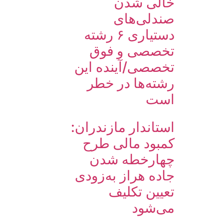
خالی شدن
صندلی‌های
دستیاری ۶ رشته
تخصصی و فوق
تخصصی/آینده این
رشته‌ها در خطر
است
استاندار مازندران:
کمبود مالی طرح
چهارخطه شدن
جاده هراز به‌زودی
تعیین تکلیف
می‌شود