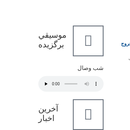
موسيقي
برگزيده
خروج
شب وصال
آخرین
اخبار