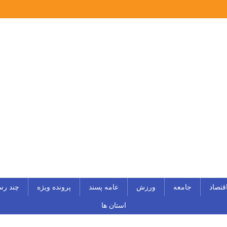
قتصاد
جامعه
ورزش
عامه پسند
پرونده ویژه
چند رس
استان ها