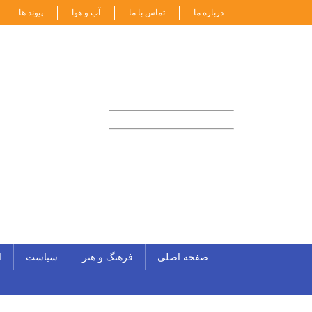
درباره ما
تماس با ما
آب و هوا
پیوند ها
امروز: جمعه ۱۴۰۵-۰۵-۱۶
20:48
Thursday 06 August 2026
7-Aug-2026
25-صفر-1448
صفحه اصلی
فرهنگ و هنر
سیاست
ا