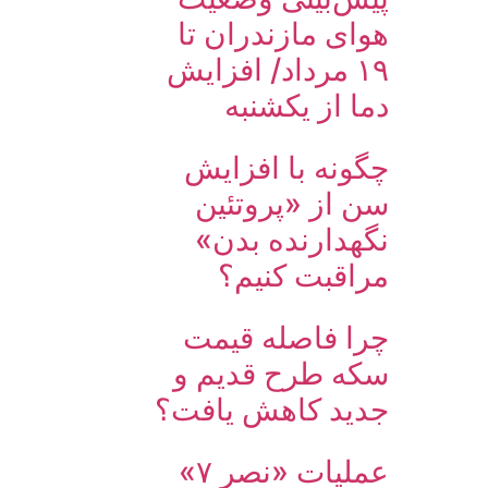
هوای مازندران تا
۱۹ مرداد/ افزایش
دما از یکشنبه
چگونه با افزایش
سن از «پروتئین
نگهدارنده بدن»
مراقبت کنیم؟
چرا فاصله قیمت
سکه طرح قدیم و
جدید کاهش یافت؟
عملیات «نصر ۷»