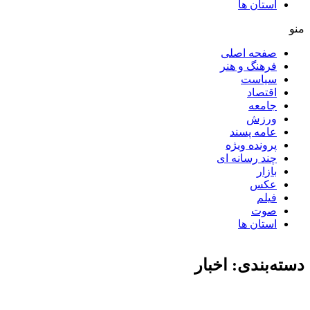
استان ها
منو
صفحه اصلی
فرهنگ و هنر
سیاست
اقتصاد
جامعه
ورزش
عامه پسند
پرونده ویژه
چند رسانه ای
بازار
عکس
فیلم
صوت
استان ها
دسته‌بندی: اخبار