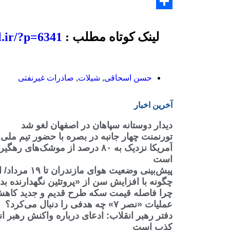
Print
Share
لینک کوتاه مطلب :
l.ir/?p=6341
حسن اسحاقی
,
شیلات
,
صادرات غیرنفتی
آخرین اخبار
دیدار دوستانه سپاهان در اصفهان لغو شد
تورنمنت چهار جانبه در بصره با حضور تیم ملی 
آمریکا نزدیک به ۸۰ درصد از موشک‌
است
پیش‌بینی وضعیت هوای مازندران تا ۱۹ مرداد/ افزایش دما از یکشنبه
چگونه با افزایش سن از «پروتئین نگهدارنده ب
چرا فاصله قیمت سکه طرح قدیم و جدید کاه
عملیات «نصر ۷» چه هدفی را دنبال می‌کرد؟
دفتر رهبر انقلاب: ادعای درباره واکنش رهبر ا
کذب است