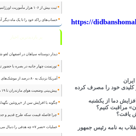
ثبت بیش از ۱۰۶ هزار مأموریت اورژانس اصفهان در ۴ ماه
حساب‌های راکد خود را تا یک ماه دیگر آنلا
https://didbanshoma
پر بازدیدترین اخبار
دیدار دوستانه سپاهان در اصفهان لغو ش
تورنمنت چهار جانبه در بصره با حضور تی
آمریکا نزدیک به ۸۰ درصد از موشک‌های رهگیر کلیدی خود را مصرف کرده است
ایران
های رهگیر کلیدی خود را مصرف کرده
پیش‌بینی وضعیت هوای مازندران تا ۱۹ مرداد/ افزایش دما از یکشنبه
چگونه با افزایش سن از «پروتئین نگهدا
دن» مراقبت کنیم؟
ش یافت؟
چرا فاصله قیمت سکه طرح قدیم و جد
نقلاب به نامه رئیس جمهور
عملیات «نصر ۷» چه هدفی را دنبال می‌کرد؟