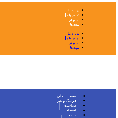
درباره ما
تماس با ما
آب و هوا
پیوند ها
درباره ما
تماس با ما
آب و هوا
پیوند ها
امروز: پنجشنبه ۱۴۰۵-۰۵-۱۵
22:31
Wednesday 05 August 2026
6-Aug-2026
24-صفر-1448
صفحه اصلی
فرهنگ و هنر
سیاست
اقتصاد
جامعه