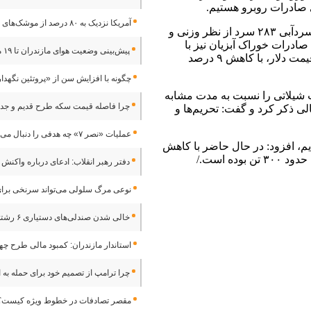
آمریکا نزدیک به ۸۰ درصد از موشک‌های رهگیر کلیدی خود را مصرف کرده است
اسحاقی یادآور شد: صادرات ماهی قزل آلا و ماهیان سردآبی ۲۸۳ سرد از نظر وزنی و
 صادرات خوراک آبزیان نیز با
پیش‌بینی وضعیت هوای مازندران تا ۱۹ مرداد/ افزایش دما از یکشنبه
رشد ۱۲ درصد روبرو بوده است اما به دلیل افزایش قیمت دلار، با کاهش ۹ درصد
چگونه با افزایش سن از «پروتئین نگهدا
شیلاتی را نسبت به مدت مشابه
چرا فاصله قیمت سکه طرح قدیم و جد
کاهش ارزش ریالی ذکر کرد و گفت: تحریم‌ها و
عملیات «نصر ۷» چه هدفی را دنبال می‌کرد؟
ادرات خوبی بودیم، افزود: در حال حاضر با کاهش
صادرات روبرو هستیم و حجم صادرات شیلاتی استان حدود ۳۰۰ تن بوده است./
دفتر رهبر انقلاب: ادعای درباره واکنش
نوعی مرگ سلولی می‌تواند سرنخی برای
خالی شدن صندلی‌های دستیاری ۶ رشته تخصصی و فوق تخصصی/آینده این رشته‌ها در خطر است
استاندار مازندران: کمبود مالی طرح چه
چرا ترامپ از تصمیم خود برای حمله به
مقصر تصادفات در خطوط ویژه کیست؟