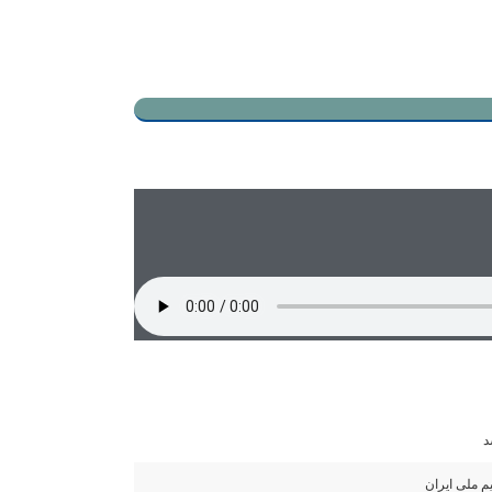
TEHRAN WEATHER
د
م ملی ایران