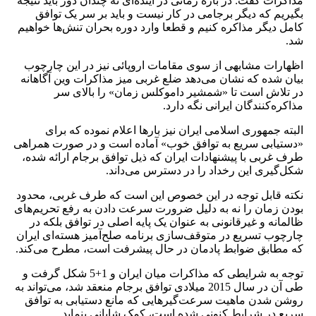
مذاکرات گفت: در بازه زمانی در آینده‌ای نه چندان دور باید نتیجه
بگیریم که دیگر برجامی در کار نیست و باید بر سر یک توافق
کامل دیگر مذاکره کنیم و قطعا وارد دوره بحران تنش‌ها خواهیم
شد.
اظهارات مشابهی از سوی مقامات اروپائی نیز در این چارچوب
بیان شده که نشان می‌دهد ضلع غربی میز مذاکرات وین آگاهانه
در تلاش است تا «شمشیر داموکلس زمان» را بالای سر
مذاکره‌کنندگان ایرانی نگه دارد.
البته جمهوری اسلامی ایران نیز بارها اعلام نموده که برای
«دستیابی سریع به توافق خوب» آماده است و در صورت همراهی
طرف غربی با پیشنهادات ایران که ذیل توافق برجام ارائه شده،
شکل‌گیری این رخداد را در دسترس می‌داند.
نکته قابل توجه در این خصوص این است که طرف غربی، محدود
بودن زمان را نه به دلیل ضرورت سرعت دادن به رفع تحریم‌های
ظالمانه و غیرقانونی به عنوان یک پایه اصلی در توافق بلکه در
چارچوب تسریع در متوقف‌سازی برنامه صلح‌آمیز هسته‌ای ایران
که مطابق ضوابط پادمان در حال پیشرفت است، مطرح می‌کند.
توجه به شرایطی که مذاکرات میان ایران و 1+5 شکل گرفت و
طی آن در سال 2015 میلادی توافق برجام منعقد شد، می‌تواند به
روشن شدن ماهیت سرعت‌گیرهایی که مانع دستیابی به توافق
سریع در شرایط کنونی شده است، کمک شایانی بنماید.