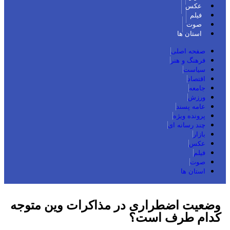
عکس
فیلم
صوت
استان ها
صفحه اصلی
فرهنگ و هنر
سیاست
اقتصاد
جامعه
ورزش
عامه پسند
پرونده ویژه
چند رسانه ای
بازار
عکس
فیلم
صوت
استان ها
TEHRAN WEATHER
وضعیت اضطراری در مذاکرات وین متوجه
کدام طرف است؟