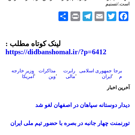
است./تسنیم
Share
Telegram
Print
Email
Twitter
Facebook
لینک کوتاه مطلب :
https://didbanshomal.ir/?p=6412
برجا
جمهوری اسلامی
رابرت
مذاکرات
وزیر خارجه
,
,
,
,
م
ایران
مالی
وین
آمریکا
آخرین اخبار
دیدار دوستانه سپاهان در اصفهان لغو شد
تورنمنت چهار جانبه در بصره با حضور تیم ملی ایران