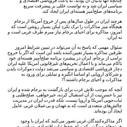
چنانچه آنها بدنبال آن بودند، نه باعث فروپاشی اقتصادی و
سیاسی ایران شد و نه توانست خللی بر پیشرفت سریع
برنامه‌های صلح‌آمیز هسته‌ای ایران ایجاد کند.
هرچند ایران در طول سال‌های پس از خروج آمریکا از برجام
هیچگاه میز مذاکرات را ترک نکرد لیکن بسیار روشن است که
امروز، مذاکره برای احیای برجام نیاز مبرم طرف غربی است و
نه ایران.
سئوال مهمی که پاسخ به آن می‌تواند در تبیین شرایط امروز
طرفین مذاکره بسیار تعیین‌کننده باشد این است که اگر با خروج
ترامپ ‌از برجام، ایران در پیشبرد برنامه صلح‌آمیز هسته‌ای خود
ناکام می‌ماند و با اعمال تحریم‌های غیرقانونی آمریکا علیه ایران
دچار فروپاشی اقتصادی و سیاسی می‌شد دولت دموکرات بایدن
و شرکای اروپایی او اساسا انگیزه و تمایلی برای ورود به
مذاکرات و احیای برجام داشتند؟!
آنچه که موجب تلاش غرب برای بازگشت به برجام شده و ایران
نیز با حسنِ‌نیت از آن استقبال کرده، خیرخواهی، صلح‌طلبی و
ثبات‌جویی آمریکا و اروپا نیست، بلکه قدرت ایران در مدیریت
چالش‌های متعددی است که بدعهدان و بی‌عملان غربی عامل
ایجاد آن بوده‌اند.
اگر مذاکره‌کنندگان غربی تصور می‌کنند که ایران با وجود
هزینه‌های سنگینی که برای حفظ ثبات اقتصادی، سیاسی و