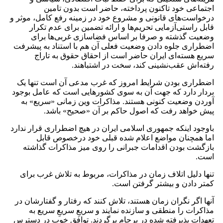
اجتماعی خود تاکنون پرداخته، حاضر است بدون تامین
درخواست‌های قانونی و مشروع خود در زمینه رفع کامل، موثر و
قابل راستی‌آزمایی تحریم‌ها و ارائه تضمین برای عدم تکرار
وضعیت گذشته و صرفا بر اساس فضاسازی غربی‌ها برای
اضطراری جلوه دادن وضعیت فعلی آن هم با استناد به پیشرفت
سریع هسته‌ای ایران حاضر است از احقاق حقوق به تاراج
رفته‌اش عقب‌نشینی کند، سخت در اشتباهند.
اضطراری بودن شرایط امروز که غرب مدعی آن است تنها یک
بردار دارد که جهت آن به سوی کشورهایی است که عامل بوجود
آوردن وضعیت کنونی هستند. مذاکرات وین زمانی «سریع» به
پیش خواهد رفت که اصول حاکم بر آن «صحیح» باشد.
باوجود اینکه جمهوری اسلامی ایران در هیچ اضطراری قرار ندارد
اما همچنان مواضع اعلام شده قبلی خود درخصوص قابل
بازگشت بودن اقدامات جبرانی را روی میز مذاکرات گذاشته
است.
تنها دلیل اتلاف زمان در مذاکرات، مربوط به تلاش غرب برای
کمتر دادن و بیشتر گرفتن است.
آنها اگر نگران زمان هستند، تلاش کنند که رفتار و گفتارشان در
مذاکرات را منطقی و سازنده نمایند و سریعِ سریعِ سریع به
تعهدات پذیرفته شده در برجام برگردند. توافق خوب در دسترس