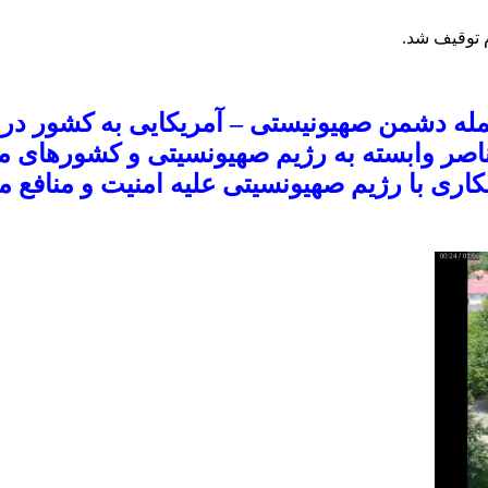
 توقیف شد.
 حمله دشمن صهیونیستی – آمریکایی به کشور د
 عناصر وابسته به رژیم صهیونسیتی و کشورهای
ری با رژیم صهیونسیتی علیه امنیت و منافع م