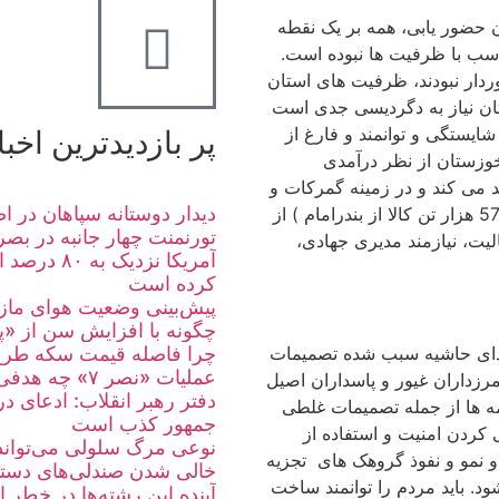
 حضور یابی، همه بر یک نقطه
سب با ظرفیت ها نبوده است.
خوردار نبودند، ظرفیت های استان
تان نیاز به دگردیسی جدی است
یستگی و توانمند و فارغ از
پر بازدیدترین اخبا
وزستان از نظر درآمدی
د می کند و در زمینه گمرکات و
دیدار دوستانه سپاهان در ا
حمل و نقل کالا، حجم زیادی از کالای کشور(روزانه 57 هزار تن کالا از بندرامام ) از
تورنمنت چهار جانبه در بصر
یت، نیازمند مدیری جهادی،
آمریکا نزد
کرده است
پیش‌بینی وضعیت هوای مازندران تا ۱۹ مرداد/ افزای
چگونه با افزایش سن از «پر
صدای حاشیه سبب شده تصمیمات
چرا فاصله قیمت سکه طرح
عملیات «نصر ۷» چه هدفی را دنبال می‌کرد؟
زداران غیور و پاسداران اصیل
دفتر رهبر انقلاب: ادعای د
مه ها از جمله تصمیمات غلطی
جمهور کذب است
کردن امنیت و استفاده از
نوعی مرگ سلولی می‌تواند
 نمو و نفوذ گروهک های تجزیه
 باید مردم را توانمند ساخت
آینده این رشته‌ها در خطر