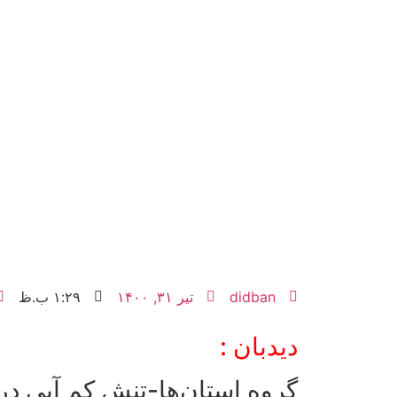
didban
تیر ۳۱, ۱۴۰۰
۱:۲۹ ب.ظ
دیدبان :
گروه استان‌ها-تنش کم آبی د