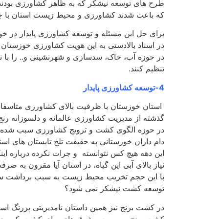
طرح های توسعه نیشکر که به ظاهر کشاورزی بودند؛
که باعث شدند کشاورزی و محیط زیست استان با چ
برای حل این مسئله و توسعه کشاورزی پایدار در خو
در اسناد بالادستی به این هویت کشاورزی خوزستان 
در حوزه آب، خاک، سدسازی و شهرنشینی و.. را با ن
تنظیم کنند.
4-توسعه کشاورزی پایدار
استان خوزستان با ظرفیت بالای کشاورزی متاسفان
گذشته از مدیریت کشاورزی عالمانه و دلسوزانه رنج
در حوزه الگوی کشت و ترویج کشاورزی سبب شده ،
دام داران خوزستانی به حقیقت تلخ تابستان های است
این دهه هیچ کس نتوانسته و جرات نکرده درباره اینکه
نیاز بالای آبی این گیاه، در استان آیا مقرون به صر
با این حجم تخریب محیط زیست به سبب برداشت سی
توسعه کشت نیشکر نمی شود؟
در کشت برنج نیز همین داستان نامدیریتی پررنگ است. 
کشت برنج به سمت مشوق های برای کشت یک مح