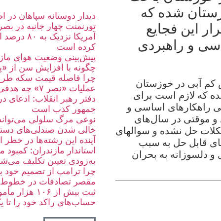
زستان شده که
دیدار دوستانه سپاهان در ا
ار این فجایع
تورنمنت چهار جانبه در بصر
آمریکا نزد
سی و راهبردی
کرده است
پیش‌بینی وضعیت هوای مازندران تا ۱۹ مرداد/ افزای
چگونه با افزایش سن از «پر
چرا فاصله قیمت سکه طرح
 کم آبی در خوزستان
عملیات «نصر ۷» چه هدفی را دنبال می‌کرد؟
ه که لازم است برای
دفتر رهبر انقلاب: ادعای د
ی راهکارهای اساسی و
جمهور کذب است
و موقتی در ‌سال‌های
نوعی مرگ سلولی می‌تواند
کلات حل نشده و سوالهای
آینده این رشته‌ها در خطر
ای قابل حل به سبب
استاندار مازندران: کمبود
 و دلسوزانه به بحران
به‌زودی تعیین تکلیف می‌شو
چرا ترامپ از تصمیم خود ب
مقصر تصادفات در خطوط 
ثبت بیش از ۱۰۶ هزار مأموریت اورژانس اصفهان در ۴ ماه
حساب‌های راکد خود را تا یک 