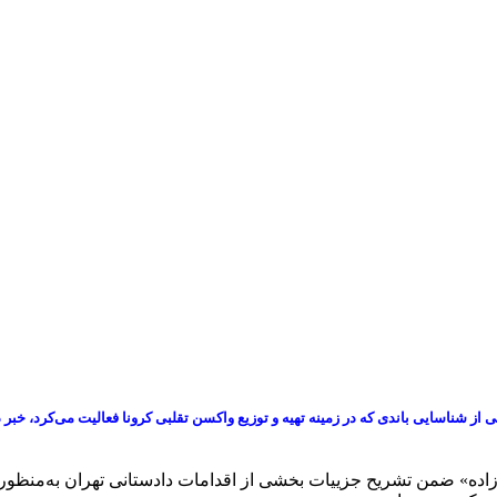
دستان تهران و سرپرست دادسرای ناحیه ۲۶ ویژه جرایم پزشکی از شناسایی باندی که در زمینه تهیه و توزیع واکسن تق
ی‌زاده» ضمن تشریح جزییات بخشی از اقدامات دادستانی تهران به‌منظو