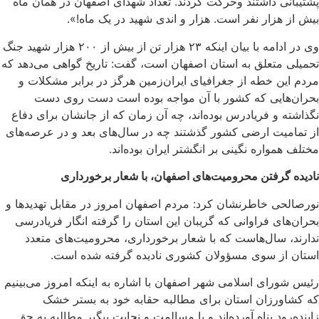
پشتیبانی داشتند وحرکت کردند. تعداد شهدای اصفهان در همان ماه
بیش از هزار نفر است. هزار و اندی شهید در یک ماه!».
وی در ادامه با بیان اینکه ۲۳ هزار تن از بیش از ۲۰۰ هزار شهید جنگ
تحمیلی متعلق به استان اصفهان است، گفت: تاریخ گواهی می‌دهد که
مردم این خطه از جغرافیای ایران‌زمین هرگز در برابر مشکلات و
بحران‌هایی که کشور با آن مواجه بوده است دست روی دست
نگذاشته‌ و فریادرس بوده‌اند، چه آن زمان که از جانشان برای دفاع
از تمامیت ارضی کشور گذشتند چه در سال‌های بعد و در عرصه‌های
مختلف همواره نگینی بر انگشتر ایران بوده‌اند.
نادیده گرفتن محرومیت‌های اصفهان، با شعار برخورداری
نورصالحی خاطرنشان کرد: مردم اصفهان امروز در مقابل تهدیدها و
بحران‌های فراوانی که گریبان این استان را گرفته انگار فریادرسی
ندارند، سال‌هاست که با شعار برخورداری، محرومیت‌های متعدد
استان از سوی مسؤولان کشوری نادیده گرفته شده است.
رئیس شورای اسلامی شهر اصفهان با اشاره به اینکه امروز می‌بینیم
که کشاورزان استان برای مطالبه حقابه خود به بستر خشک
زاینده‌رود پناه آورده‌اند و با مسالمت و نجابت پیگیر مطالبه به حق