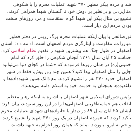
شد و مردم پیکر مطهر ۳۷۰ شهید عملیات محرم را با شکوهی
مثال‌زدنی و بی‌نظیر بر دوش خود تا گلستان شهدا همراهی کردند،
تشییع بی مثال پیکر این شهدا گواه استقامت و مرد روزهای سخت
بودن مردم این دیار است.
نورصالحی با بیان اینکه عملیات محرم برگ زرینی در دفتر قطور
مبارزات، مقاومت و ایثارگری مردم اصفهان است، ادامه داد: استان
اصفهان در طول جنگ هم بیشترین شهید را تقدیم
نظام اسلامی
کرد،
حماسه ۲۵ آبان سال ۱۳۶۱ آنچنان شکوهی را خلق کرد که امام
خمینی(ره) در همان روزها فرمودند که «شما در کجای دنیا می‌توانید
جایی را مثل اصفهان پیدا کنید؟ همین چند روز پیش، فقط در شهر
اصفهان حدود ۳۷۰ نفر را تشییع کردند. مع ذالک همین شهیدداده‌ها و
داغدیده‌ها همچنان به خدمت خود به اسلام ادامه می‌دهند».
رئیس شورای اسلامی شهر اصفهان با اشاره به اینکه رهبر معظم
انقلاب هم حماسه‌آفرینی اصفهانی‌ها را در این روز ستودند، بیان کرد:
ایشان ۲۵ آبان سال ۸۹ در دیدار با خانواده‌های شهدای عملیات محرم
تأکید کردند که «مردم اصفهان در یک روز ۳۷۰ شهید را تشییع کردند
و خم به ابرو نیاوردند. بماند که همان روز اعزام به جبهه داشتند،