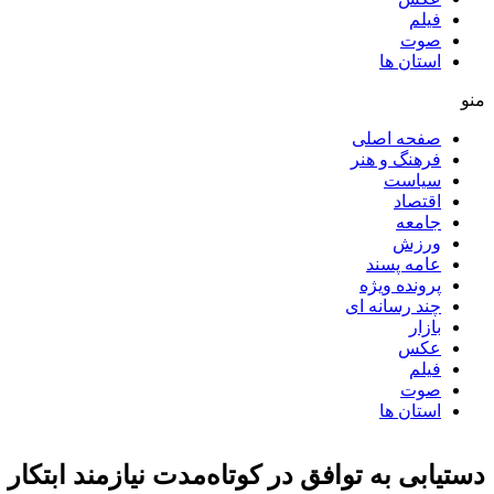
فیلم
صوت
استان ها
منو
صفحه اصلی
فرهنگ و هنر
سیاست
اقتصاد
جامعه
ورزش
عامه پسند
پرونده ویژه
چند رسانه ای
بازار
عکس
فیلم
صوت
استان ها
دستیابی به توافق در کوتاه‌مدت نیازمند ابتک