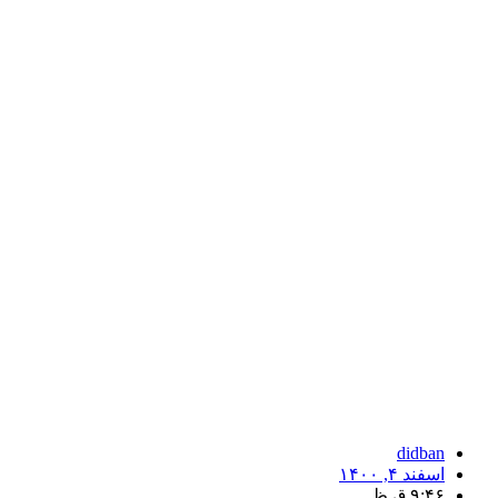
didban
اسفند ۴, ۱۴۰۰
۹:۴۶ ق.ظ