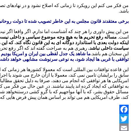
من فکر می کنم این رویکرد تا زمانی که اصلاح نشود و در نهادهای 
باشد.
برخی معتقدند قانون مجلس به این خاطر تصویب شده تا دولت روحانی نت
من این پیش داوری را هر چند که آشناست اما ندارم. اگر واقعا اگر ن
است.
مساله رفع تحریم ها به هیچ وجه موضوع سیاسی و داخلی نیست و ن
اینکه دولت بعدی با استاندارد دوگانه ای به این قانون نگاه کند. که ای
سیاست داخلی نباشد.
رهبری هم به صراحت گفته اند که اگر رفع تحریم ه
این سخنان هم باشد.
ما شاهد یک جدل لفظی بین ایران و امریکا بودیم ک
توافقی با غربی ها ایجاد شود، به نوعی سرنوشت مشابهی خواهد داش
این قاعده توافقات بین المللی است که معمولا کشورها هر زمانی که 
سابق را برایشان تامین نمی کند، معمولا یا ازآن خارج می شوند یا اج
امریکایی ها هر توافقی که انجام می دهند، صرفا به دلیل تحقق مطالبا
به توافقاتی که ایجاد کرده اند پایبند نباشند. در عین حال من فکر می ک
مسائل حقوق بشر، که با آنها مواجهیم که با گرو کشی درستنخواهد شد 
کند، طرف امریکایی هم می تواند بر اساس همان پیش فرض هایی که دنبا
Facebook
Twitter