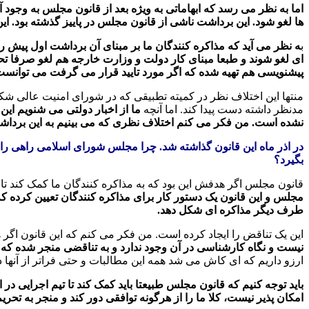
اما به نظر می رسد که ابهاماتی به ویژه بعد از قانون مجلس به وجود آم
ها لغو شود. این برداشت ناشی از قانون مجلس در پاییز گذشته بود. ای
ب
ه نظر می آید که مذاکره کنندگان ما بر مبنای آن برداشت اول پیش رف
ای لغو شوند و طبعا مبنای کار دولت و وزارت خارجه هم لغو صرفا تحر
پیشنویسی هم تهیه شده که اگر مورد تایید قرار می گرفت می توانست
منتها این اختلاف نظر در کمیته تطبیقی که در شورای امنیت عالی شک
مدنظر داشته دست پیدا کند. اما آنچه
ما از اخبار دولتی می شنویم این 
نشده است. من فکر می کنم اختلاف نظری که می بینیم به این برد
در اذر ماه این قانون گذاشته شد. چرا مجلس شورای اسلامی راهی را 
بگیرد؟
قانون مجلس اگر هدفش این بود که به مذاکره کنندگان ما کمک کند تا ا
مجلس و این قانون یک دستور کار برای مذاکره کنندگان تعیین کرده که 
طرف دیگر مذاکره ای شکل دهد.
این یک تناقض را ایجاد کرده است. من فکر می کنم که این قانون اگر 
نیست و نگاه کارشناسی در آن وجود ندارد و به تناقضی منجر شده که ا
ارزو داریم که ای کاش می شد همه این مطالبات و حتی فراتر از آنها 
باید توجه کنیم که قانون مجلس طبیعتا باید کمک کند تا تیم اجرایی در
امکان پذیر نیست، کلا ما را از هرگونه توافقی دور کند و منجر به ت