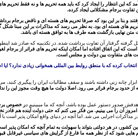
د که این انتظار را ایجاد کرد که باید همه تحریم ها و نه فقط تحریم ها
ن تفاوت برجام مشکلاتی ایجاد کرده.
تند و بنا بر این بود که صرفا تحریم های هسته ای و ناقض برجام بردا
یم های هسته ای بود. به نظر می رسد که مذاکرات بر این مبنا شکل گرف
 متن نهایی بازگشت همه طرف ها به توافق هسته ای باشد.
ل گرفته گرفتار آن تفاوت برداشت شده. در تکذیبیه که صادر شد اینطور
است که این اتفاق افتاده اما امکان اینکه تحریم های فراتر از برجام ل
اشت های متفاوت بین دولت و مجلس است.
انتخاب کرده که با منطق روابط بین المللی همخوانی زیادی ندارد؟ ا
بزار چانه زنی داشته باشند و سقف مطالبات ایران را پیگیری کنند، می 
از حدود برجام فراتر می رود. اصلا دولت ما هیچ وقت مجوز این را ندا
هدفش صدور دستور عمل بوده باشد، آنچه که ما میبینیم د
ر خصوص برجام
مروز آن را می بینیم. من فکر می کنم که حتی دولت آینده هم قادر نخ
در مذاکرات اجرایی می شد. اما آنچه در دنیای واقع امکان پذیر است ب
 این کشور، در هر دولتی بتواند با سهولت به تمام آنچه که امکان پذیر 
حریم هایی شود که از نظر همه ما فارغ از گرایش های سیاسی غیرقابل ق