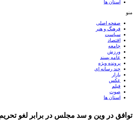
استان ها
منو
صفحه اصلی
فرهنگ و هنر
سیاست
اقتصاد
جامعه
ورزش
عامه پسند
پرونده ویژه
چند رسانه ای
بازار
عکس
فیلم
صوت
استان ها
توافق در وین و سد مجلس در برابر لغو تحریم‌