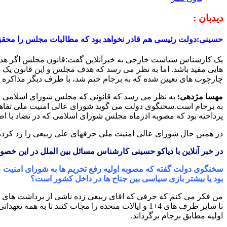
دیدبان :
حسینی:دولت رئیسی هم قادر نخواهد بود که مطالبات مجلس را محقق کن
یک کارشناس سیاست خارجی به خبرآنلاین گفت:قانون مجلس اگر هدفش ای
هایی مفید باشد. اما به نظر می رسد که هدف مجلس و این قانون یک دست
چارچوب های تعیین شده که به برجام ختم شد، با طرف دیگر مذاکره 
مهسا مژدهی:
به نظر می رسد که قانونی که مجلس شورای اسلامی در 
به برجام است.سخنگوی دولت می گوید شورای عالی امنیت ملی تفاهم ا
پرداخته بود که مصوبه اذرماه مجلس شورای اسلامی که در تضاد با اصل 60 قانون بوده، مانع از برداشته شدن تحریم ها
در همین حال شورای عالی امنیت ملی حرفهای علی ربیعی را رد کرده و
در خبر آنلاین با دیاکو حسینی کارشناس مسائل بین الملل در این خصو
سخنگوی دولت گفته که مصوبه اولیه رفع تحریم ها به شورای امنیت ع
بود یا بیشتر بازی سیاسی بین جناح ها در داخل کشور است؟
من فکر می کنم که حرفی که اقای ربیعی زده ناشی از برداشت های مت
تا سایر طرف های 4+1 و ایالات متحده را مجاب کنند 
اولیه مطابق برجام برگرداند.