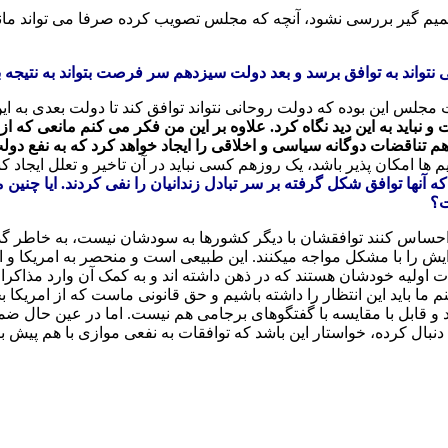
تصمیم گیر بررسی نشود، آنچه که مجلس تصویب کرده صرفا می تواند ما
واند به توافق برسد و بعد دولت سیزدهم سر فرصت بتواند به نتیجه بر
یت مجلس این بوده که دولت روحانی نتواند توافق کند تا دولت بعدی ب
باید به این دید نگاه کرد. علاوه بر این من فکر می کنم مانعی که ا
ن هم تناقضات دوگانه سیاسی و اخلاقی را ایجاد خواهد کرد که به نفع دولت
ا امکان پذیر باشد، یک روزهم کسی نباید در آن تاخیر و تعلل ایجاد کند.
ه آنها توافق شکل گرفته بر سر تبادل زندانیان را نفی کردند. ایا چنین 
ت؟
احساس کنند توافقشان با دیگر کشورها به سودشان نیست، به خاطر گذر ز
رایش را با مشکل مواجه میکنند. این طبیعی است و منحصر به امریکا و ا
ت اولیه خودشان هستند که در ذهن داشته اند و به کمک آن وارد مذاکرات
نم ما باید این انتظار را داشته باشیم و حق قانونی ماست که از امریکا ب
و قابل با مقایسه با گفتگوهای برجامی هم نیست. اما در عین حال ضمن 
ل کرده، خواستار این باشد که توافقات به نفعی موازی با هم پیش برون