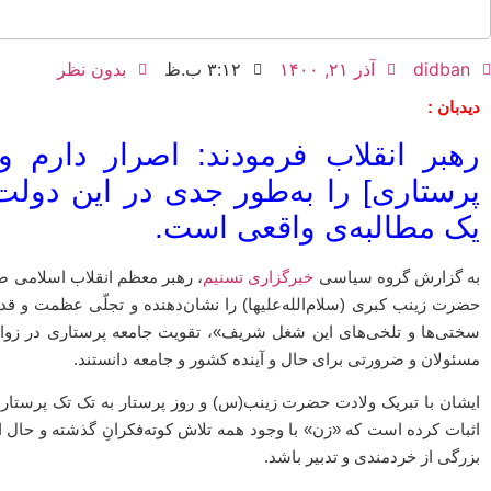
didban
آذر ۲۱, ۱۴۰۰
۳:۱۲ ب.ظ
بدون نظر
دیدبان :
رهبر انقلاب فرمودند: اصرار دارم 
پرستاری] را به‌طور جدی در این دولت
یک مطالبه‌ی واقعی است.
به گزارش گروه سیاسی
خبرگزاری تسنیم
، رهبر معظم انقلاب اسلامی صب
حضرت زینب کبری (سلام‌الله‌علیها) را نشان‌دهنده و تجلّی عظمت و ق
سختی‌ها و تلخی‌های این شغل شریف»، تقویت جامعه پرستاری در زوای
مسئولان و ضرورتی برای حال و آینده کشور و جامعه دانستند.
ایشان با تبریک ولادت حضرت زینب(س) و روز پرستار به تک تک پرستاران
اثبات کرده است که «زن» با وجود همه تلاش کوته‌فکرانِ گذشته و حال ا
بزرگی از خردمندی و تدبیر باشد.