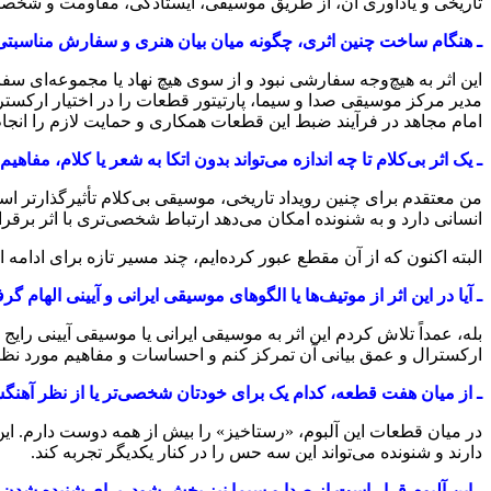
تاریخی و یادآوری آن، از طریق موسیقی، ایستادگی، مقاومت و شخصیت
ـ هنگام ساخت چنین اثری، چگونه میان بیان هنری و سفارش مناسبتی 
این اثر به هیچ‌وجه سفارشی نبود و از سوی هیچ نهاد یا مجموعه‌ای 
مدیر مرکز موسیقی صدا و سیما، پارتیتور قطعات را در اختیار ارکستر س
امام مجاهد در فرآیند ضبط این قطعات همکاری و حمایت لازم را انجام 
ـ یک اثر بی‌کلام تا چه اندازه می‌تواند بدون اتکا به شعر یا کلام، مف
من معتقدم برای چنین رویداد تاریخی، موسیقی بی‌کلام تأثیرگذارتر
انسانی دارد و به شنونده امکان می‌دهد ارتباط شخصی‌تری با اثر برقرار
البته اکنون که از آن مقطع عبور کرده‌ایم، چند مسیر تازه برای ادامه ا
ـ آیا در این اثر از موتیف‌ها یا الگوهای موسیقی ایرانی و آیینی الهام 
بله، عمداً تلاش کردم این اثر به موسیقی ایرانی یا موسیقی آیینی ر
ارکسترال و عمق بیانی آن تمرکز کنم و احساسات و مفاهیم مورد نظر 
ـ از میان هفت قطعه، کدام یک برای خودتان شخصی‌تر یا از نظر آهنگ
در میان قطعات این آلبوم، «رستاخیز» را بیش از همه دوست دارم. ای
دارند و شنونده می‌تواند این سه حس را در کنار یکدیگر تجربه کند.
ـ این آلبوم قرار است از صدا و سیما نیز پخش شود. برای شنیده شدن