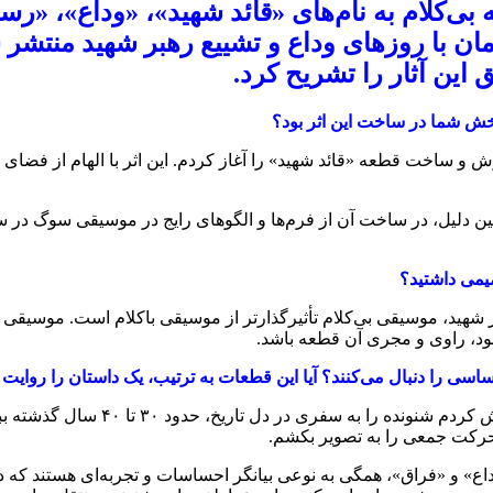
‌کلام به نام‌های «قائد شهید»، «وداع»، «رست
 با روزهای وداع و تشییع رهبر شهید منتشر ش
 این آثار را تشریح کرد.
‌بخش شما در ساخت این اثر بود؟
و ساخت قطعه «قائد شهید» را آغاز کردم. این اثر با الهام از فضای س
همین دلیل، در ساخت آن از فرم‌ها و الگوهای رایج در موسیقی سوگ در 
صمیمی داشتید؟
ر شهید، موسیقی بی‌کلام تأثیرگذارتر از موسیقی باکلام است. موسیقی 
ود، راوی و مجری آن قطعه باشد.
اسی را دنبال می‌کنند؟ آیا این قطعات به ترتیب، یک داستان را روایت 
بله، در قطعه «عروج» که با ساز اُبوا
حرکت جمعی را به تصویر بکشم.
اع» و «فراق»، همگی به نوعی بیانگر احساسات و تجربه‌ای هستند که در