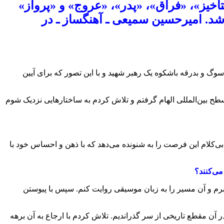
اخیز»، «فراق»، «پدر»، «عروج» و «پرواز»
د. امیرحسین سمیعی ـ آهنگساز ـ در
وگ و بدرقه باشکوه یک رهبر شهید و با این تصور که برای آیین
سطح بین‌المللی الهام گرفتم و تلاش کردم به ساختارهایی نزدیک شوم
بی‌کلام این فرصت را به شنونده می‌دهد که با ذهن و احساس خود با
می‌کنند؟
 و ارکستر زهی آغاز می‌شود، تلاش کردم شنونده را به سفری در دل تاریخ، حدود ۳۰ تا ۴۰ سال گذشته ببرم و آن مسیر را به زبان موسیقی روایت کنم. سپس با پیوستن
 آن مقطع تاریخی از سر گذراندیم. تلاش کردم با ارجاع به آن برهه