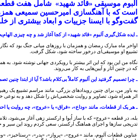
آلبوم موسیقی «قائد شهید» شامل هفت قطعه بی
است که با آهنگسازی امیرحسین سمیعی همزمان
گفت‌وگو با ایسنا جزییات و ابعاد بیشتری از خلق
ـ ایده شکل‌گیری آلبوم «قائد شهید» از کجا آغاز شد و چه چیزی الهام
اواخر ماه مبارک رمضان و همزمان با روزهای میانی جنگ بود که نگارش 
تشییع او موسیقی‌ای درخور ساخته شود، شکل گرفت.
نگاه من این بود که این اثر بیشتر با رویکردی جهانی نوشته شود. به 
که در چنین آثار و آیین‌هایی به کار می‌روند.
ـ چرا تصمیم گرفتید این آلبوم کاملاً بی‌کلام باشد؟ آیا از ابتدا چنین ت
به باور من، برای چنین رویدادهای بزرگی، مانند مراسم تشییع یک رهب
اثر همراه شود، تصاویر و روایت شخصی‌اش را شکل دهد و به نوعی خ
ـ هر یک از قطعات، مانند «وداع»، «فراق» یا «عروج»، چه روایت یا احس
تدریجی سازها و اجرای هماهنگ ارکستر، سعی کردم روند این سیر و 
عناوین قطعات آلبوم، مانند «عروج»، «پرواز»، «پدر»، «رستاخیز»، «ود