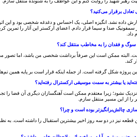
 رهبر شهید را روایت کنم و این عواطف را به شنونده منتقل سازم.
تعادل برقرار می‌کنید؟
سفارش داده نشد. انگیزه اصلی، یک احساس و دغدغه شخصی بود و این اثر
مفونیک صدا و سیما قرار دادم. اعضای ارکستر این آثار را تمرین کردند
داد.
اهیم سوگ و فقدان را به مخاطب منتقل کند؟
 است. البته ممکن است این صرفاً برداشت شخصی من باشد، اما تصور 
 کند.
ین پروژه شکل گرفته است. از جمله اینکه قرار است بر پایه همین تم‌ها، آ
گرفته‌اید یا بیشتر به سمت موسیقی ارکسترال رفته‌اید؟
ایج نزدیک نشود؛ زیرا معتقدم ممکن است آهنگسازان دیگری آن فضا را ت
را از این مسیر منتقل سازم.
سازی چالش‌برانگیزتر بوده است و چرا؟
ن قطعه نیز در دو سه روز اخیر بیشترین استقبال را داشته است. به 
 در چنین بستری، آیا در ساخت اثر ملاحظات خاصی داشتید؟