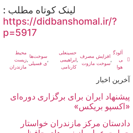
Share
لینک کوتاه مطلب :
https://didbanshomal.ir/?
p=5917
آلودگ
حسینعلی
محیط
افزایش مصرف
سوخت‌ها
ی
,
,
ابراهیمی
,
,
زیست
سوخت مازوت
ی فسیلی
هوا
کارنامی
مازندران
آخرین اخبار
پیشنهاد ایران برای برگزاری دوره‌ای
«اکسپو بریکس»
دادستان مرکز مازندران خواستار